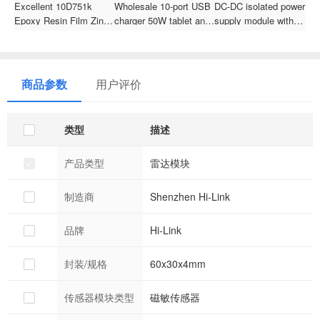
Excellent 10D751k
Wholesale 10-port USB
DC-DC isolated power
4
Epoxy Resin Film Zinc
charger 50W tablet and
supply module with
d
Oxide Varistor 750v For
mobile phone fast
short-circuit protection
v
Protect Semiconductor
charging station
N
JEC 10D751K
a
商品参数
用户评价
类型
描述
产品类型
雷达模块
制造商
Shenzhen Hi-Link
品牌
Hi-Link
封装/规格
60x30x4mm
传感器模块类型
磁敏传感器