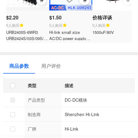
$2.20
$1.50
价格详谈
$
0人购买
0人购买
0人购买
URB2405S-6WR3
Hi-link small size
1500uF/80V
F
URB2424S/03S/09S/12S/15S-
AC/DC power supply
2
6WR3 24V to
220V to
2
3.3V/9V/12V/15V/24V
3.3V5V12V15V24V
3
5DC DC isolated
isolation and voltage
2
stablized voltage power
regulation module step-
m
商品参数
用户评价
supply module
down power converter
module HLK-10M24T
类型
描述
产品类型
DC-DC模块
制造商
Shenzhen Hi-Link
厂牌
Hi-Link