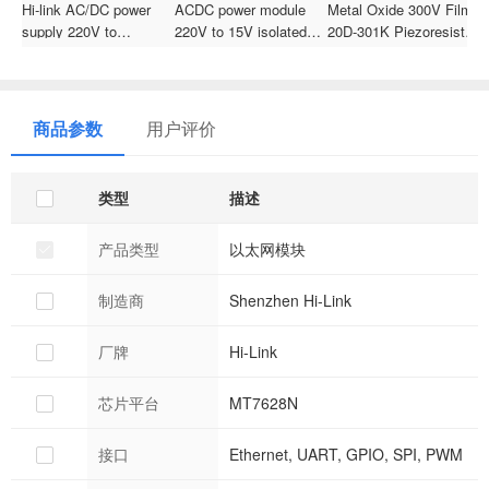
Hi-link AC/DC power
ACDC power module
Metal Oxide 300V Film
4
supply 220V to
220V to 15V isolated
20D-301K Piezoresistor
w
3.3V5V12V15V24V
step-down and voltage
Zinc Oxide Varistor
t
isolation and voltage
regulation 10LS15
Movs Metal Oxide
L
regulation module step-
Varistor For Protect
d
down power converter
Semiconductor Devices
I
商品参数
用户评价
module HLK-20M24C
类型
描述
产品类型
以太网模块
制造商
Shenzhen Hi-Link
厂牌
Hi-Link
芯片平台
MT7628N
接口
Ethernet, UART, GPIO, SPI, PWM